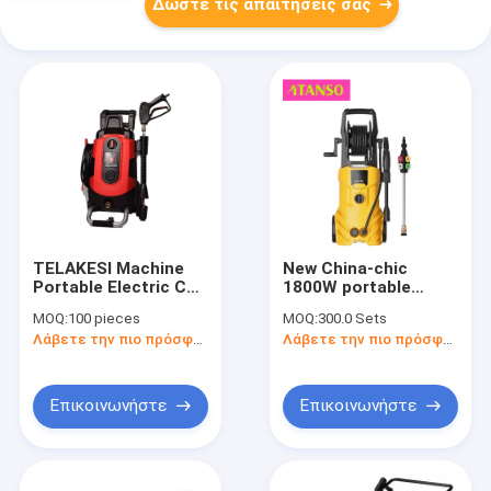
Δώστε τις απαιτήσεις σας
TELAKESI Machine
New China-chic
Portable Electric Car
1800W portable
Pump Residue Free
electric car high
MOQ:
100 pieces
MOQ:
300.0 Sets
Cleaning Critical/Seal
pressure washer for
Λάβετε την πιο πρόσφατη τιμή
Λάβετε την πιο πρόσφατη τιμή
High Pressure
cleaning
Washer
Επικοινωνήστε
Επικοινωνήστε