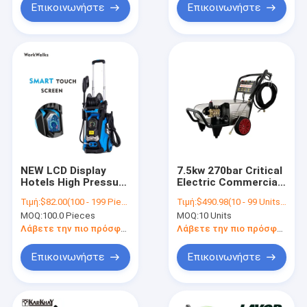
Επικοινωνήστε
Επικοινωνήστε
NEW LCD Display
7.5kw 270bar Critical
Hotels High Pressure
Electric Commercial
Cleaner High
Cleaner PSI 16lpm
Τιμή:
$82.00(100 - 199 Pieces) $80.00(200 - 499 Pieces) $78.00(>=500 Pieces)
Τιμή:
$490.98(10 - 99 Units) $470.00(100 - 299 Units) $452.38(>=300 Units)
Pressure Car Washer
Commercial High
MOQ:
100.0 Pieces
MOQ:
10 Units
With LCD
Pressure Washer
Cleaning/Use 4000
Λάβετε την πιο πρόσφατη τιμή
Λάβετε την πιο πρόσφατη τιμή
7.5kw 270bar Car
Washer Without
Επικοινωνήστε
Επικοινωνήστε
Pressure Residue