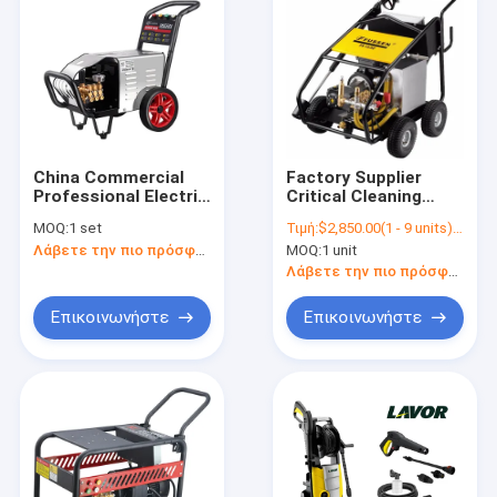
China Commercial
Factory Supplier
Professional Electric
Critical Cleaning
High Pressure Car
Equipment FUSSEN
MOQ:
1 set
Τιμή:
$2,850.00(1 - 9 units) $2,800.00(>=10 units)
Wash Water Cleaning
FS15/50 Cleaner 40-
Λάβετε την πιο πρόσφατη τιμή
MOQ:
1 unit
Car Washer Washer
50Mpa High Pressure
Machine
Water Jet/Residue
Λάβετε την πιο πρόσφατη τιμή
Free Concrete
Driveway Car
Επικοινωνήστε
Επικοινωνήστε
Σπίτι
προϊόντα
Σχετικά με εμάς