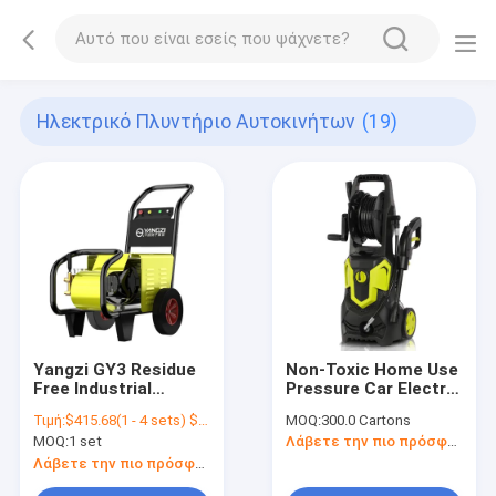
Ηλεκτρικό Πλυντήριο Αυτοκινήτων
(19)
Yangzi GY3 Residue
Non-Toxic Home Use
Free Industrial
Pressure Car Electric
Commercial
Washer With High
Τιμή:
$415.68(1 - 4 sets) $397.60(5 - 9 sets) $379.53(>=10 sets)
MOQ:
300.0 Cartons
Commercial Electric
Pressure Water Pipe
MOQ:
1 set
Λάβετε την πιο πρόσφατη τιμή
Cleaning Jet High
And Winder
Pressure Car Washer
Λάβετε την πιο πρόσφατη τιμή
Cleaner Machine