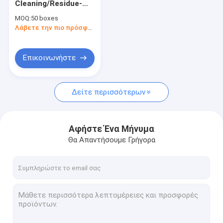
Cleaning/Residue-
αυτόματο πλυντήριο αυτοκινήτων
Free Household
MOQ:
50 boxes
Electric High
Μηχανή πλύσης οχημάτων
Λάβετε την πιο πρόσφατη τιμή
Pressure Washer Car
Washing Machine
Επικοινωνήστε
Δείτε περισσότερων
Αφήστε Ένα Μήνυμα
Θα Απαντήσουμε Γρήγορα