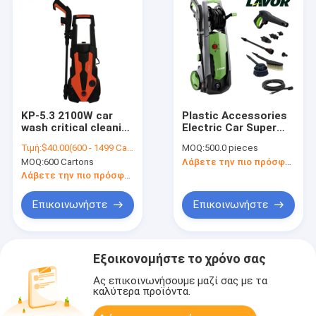
KP-5.3 2100W car
Plastic Accessories
wash critical cleaning
Electric Car Super
pressure electric
High Pressure
Τιμή:
$40.00(600 - 1499 Cartons) $39.70(>=1500 Cartons)
MOQ:
500.0 pieces
seal/residue free
Washer Wash A Car
MOQ:
600 Cartons
Λάβετε την πιο πρόσφατη τιμή
machine
In 5 Minutes
Λάβετε την πιο πρόσφατη τιμή
Επικοινωνήστε
Επικοινωνήστε
Εξοικονομήστε το χρόνο σας
Ας επικοινωνήσουμε μαζί σας με τα
καλύτερα προϊόντα.