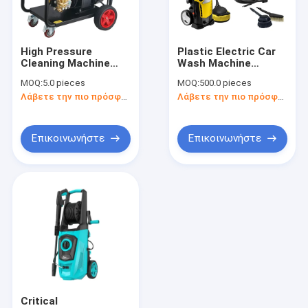
επαφή
High Pressure
Plastic Electric Car
Cleaning Machine
Wash Machine
πλυντήριο υψηλών αυτοκινήτων
Water Washer Hotels
Pressure Washer
MOQ:
5.0 pieces
MOQ:
500.0 pieces
Car Washer 380v
Λάβετε την πιο πρόσφατη τιμή
Λάβετε την πιο πρόσφατη τιμή
Portable Electric
Ηλεκτρικό πλυντήριο αυτοκινήτων
Water Jet Car
Washing Machine
Ηλεκτρικό πλυντήριο αυτοκινήτων
Επικοινωνήστε
Επικοινωνήστε
Πλυντήριο αυτοκινήτων
Μηχανή πλύσης αφρού αυτοκινήτου
Πλυντήριο αυτοκινήτων ατμού
Ασύρματο πλυντήριο αυτοκινήτων
Πυροβόλο πλυντηρίου αυτοκινήτων
Critical